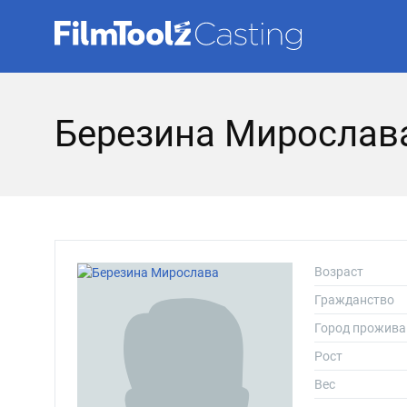
Березина Мирослав
Возраст
Гражданство
Город прожива
Рост
Вес