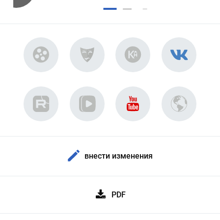
внести изменения
PDF