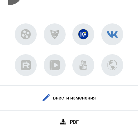
внести изменения
PDF