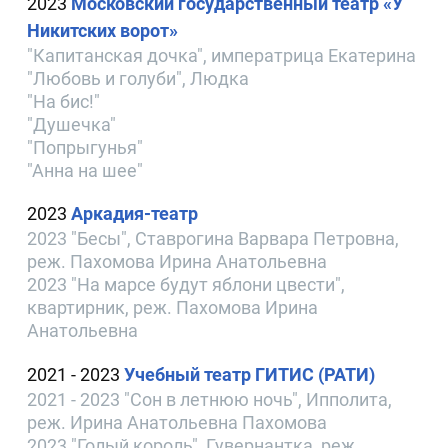
2023
Московский государственный театр «У
Никитских ворот»
"Капитанская дочка", императрица Екатерина
"Любовь и голуби", Людка
"На бис!"
"Душечка"
"Попрыгунья"
"Анна на шее"
2023
Аркадия-театр
2023 "Бесы", Ставрогина Варвара Петровна,
реж. Пахомова Ирина Анатольевна
2023 "На марсе будут яблони цвести",
квартирник, реж. Пахомова Ирина
Анатольевна
2021 - 2023
Учебный театр ГИТИС (РАТИ)
2021 - 2023 "Сон в летнюю ночь", Ипполита,
реж. Ирина Анатольевна Пахомова
2023 "Голый король", Гувернантка, реж.