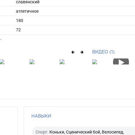
славянский
атлетичное
180
72
ы
48
42
ВИДЕО (1)
средние
рыжий
зеленый
НАВЫКИ
Спорт:
Коньки, Сценический бой, Велосипед,