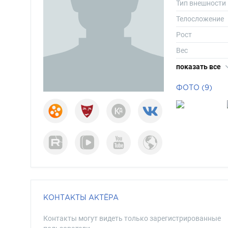
Тип внешности
Телосложение
Рост
Вес
Размер одежд
показать все
Размер обуви
ФОТО (9)
Длина волос
Цвет волос
Цвет глаз
КОНТАКТЫ АКТЁРА
Контакты могут видеть только зарегистрированные