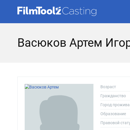
Васюков Артем Иго
Возраст
Гражданство
Город прожива
Образование
Правовой стат