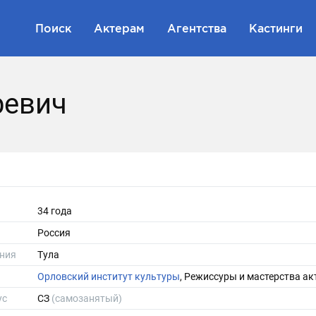
Поиск
Актерам
Агентства
Кастинги
ревич
34 года
Россия
ния
Тула
Орловский институт культуры
, Режиссуры и мастерства ак
ус
СЗ
(самозанятый)