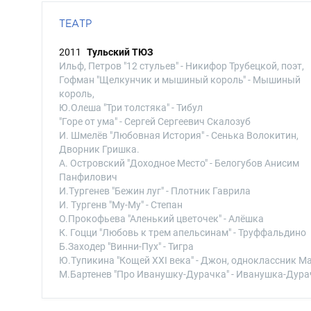
ТЕАТР
2011
Тульский ТЮЗ
Ильф, Петров "12 стульев" - Никифор Трубецкой, поэт,
Гофман "Щелкунчик и мышиный король" - Мышиный
король,
Ю.Олеша "Три толстяка" - Тибул
"Горе от ума" - Сергей Сергеевич Скалозуб
И. Шмелёв "Любовная История" - Сенька Волокитин,
Дворник Гришка.
А. Островский "Доходное Место" - Белогубов Анисим
Панфилович
И.Тургенев "Бежин луг" - Плотник Гаврила
И. Тургенв "Му-Му" - Степан
О.Прокофьева "Аленький цветочек" - Алёшка
К. Гоцци "Любовь к трем апельсинам" - Труффальдино
Б.Заходер "Винни-Пух" - Тигра
Ю.Тупикина "Кощей XXI века" - Джон, одноклассник М
М.Бартенев "Про Иванушку-Дурачка" - Иванушка-Дура