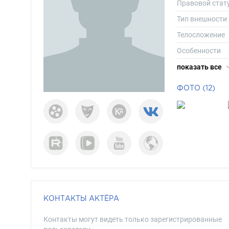
Правовой стат
Тип внешности
Телосложение
Особенности
Рост
показать все
Вес
ФОТО (12)
Размер одежд
Размер обуви
Длина волос
Цвет волос
Цвет глаз
КОНТАКТЫ АКТЁРА
Контакты могут видеть только зарегистрированные