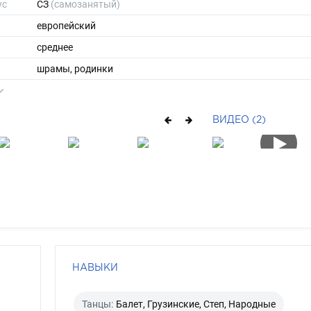
ус
СЗ
(самозанятый)
европейский
среднее
шрамы, родинки
165
57
ВИДЕО (2)
ы
42
39
длинные
шатен
серо-зеленый
НАВЫКИ
Танцы:
Балет, Грузинские, Степ, Народные