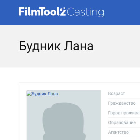
Будник Лана
Возраст
Гражданство
Город прожива
Образование
Агентство