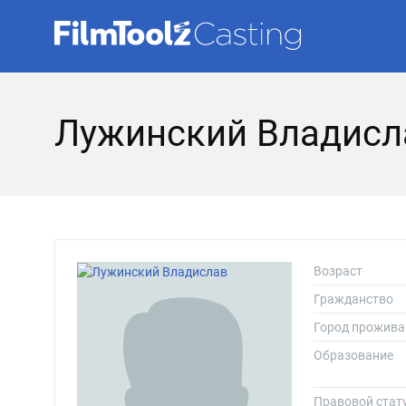
Лужинский Владисл
Возраст
Гражданство
Город прожива
Образование
Правовой стат