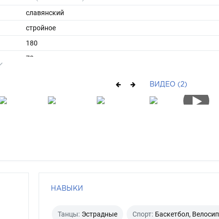
славянский
стройное
180
73
ы
48
ВИДЕО (2)
43
средние
русый
зеленый
НАВЫКИ
Танцы:
Эстрадные
Спорт:
Баскетбол, Велоси