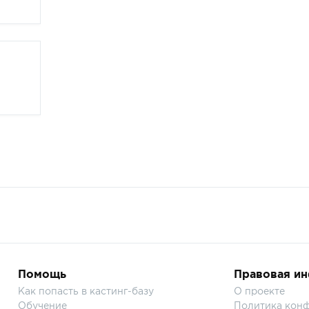
Помощь
Правовая и
Как попасть в кастинг-базу
О проекте
Обучение
Политика кон