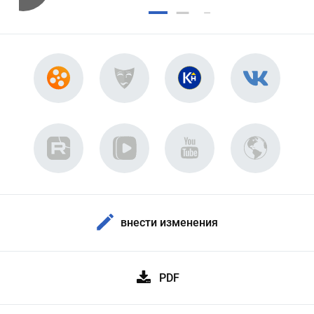
внести изменения
PDF