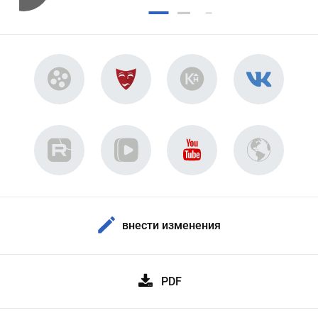
внести изменения
PDF