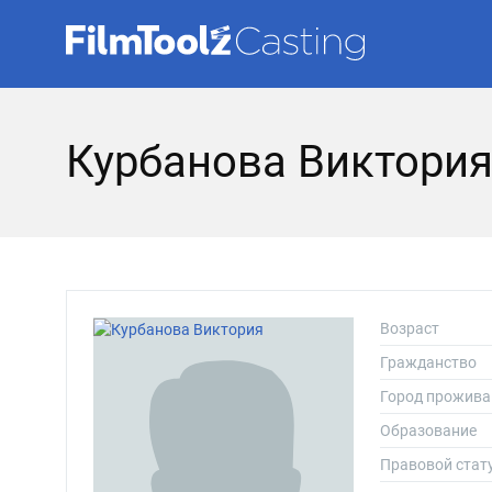
Курбанова Виктори
Возраст
Гражданство
Город прожива
Образование
Правовой стат