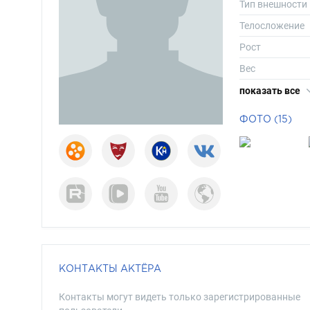
Тип внешности
Телосложение
Рост
Вес
Размер одежд
показать все
Размер обуви
ФОТО (15)
Длина волос
Цвет волос
Цвет глаз
КОНТАКТЫ АКТЁРА
Контакты могут видеть только зарегистрированные