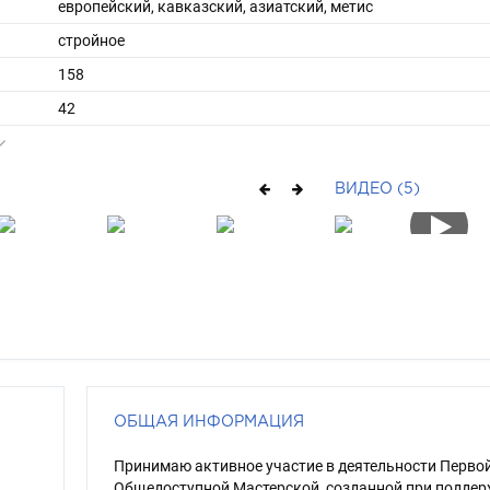
европейский, кавказский, азиатский, метис
стройное
158
42
ы
40
36
ВИДЕО (5)
длинные
шатен
каре-зеленый
ОБЩАЯ ИНФОРМАЦИЯ
Принимаю активное участие в деятельности Перво
Общедоступной Мастерской, созданной при подде