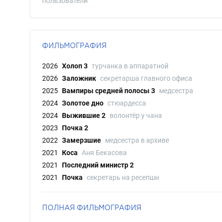
пользователи
ФИЛЬМОГРАФИЯ
2026
Холоп 3
турчанка в аппаратной
2026
Заложник
секретарша главного офиса
2025
Вампиры средней полосы 3
медсестра
2024
Золотое дно
стюардесса
2024
Выжившие 2
волонтёр у чана
2023
Почка 2
2022
Замерзшие
медсестра в архиве
2021
Коса
Аня Бекасова
2021
Последний министр 2
2021
Почка
секретарь на ресепшн
ПОЛНАЯ ФИЛЬМОГРАФИЯ