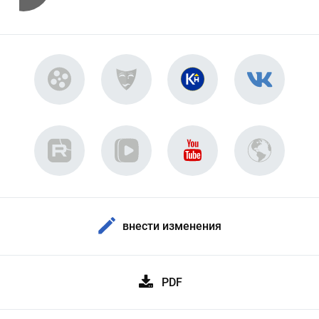
внести изменения
PDF