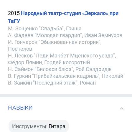
2015
Народный театр-студия «Зеркало» при
ТвГУ
М. Зощенко "Свадьба", Гриша
А. Фадеев "Молодая гвардия", Иван Земнухов
И. Гончаров "Обыкновенная история",
Поспелов
Н. Лесков "Леди Макбет Мценского уезда",
Фёдор Лямин, Гордей косоротый
Н. Саймон "Билокси блюз", Рой Сэлдридж
В. Гуркин "Прибайкальская кадриль", Николай
В. Зайкин "Последний этаж", Роман
НАВЫКИ
Инструменты:
Гитара