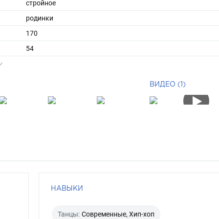
стройное
родинки
170
54
ы
44
40
ВИДЕО (1)
длинные
русый
каре-зеленый
НАВЫКИ
Танцы:
Современные, Хип-хоп