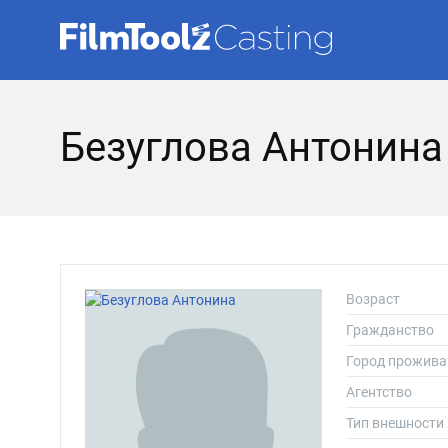
Безуглова Антонина
Возраст
Гражданство
Город прожива
Агентство
Тип внешности