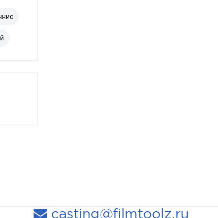
ннис
ий
casting@filmtoolz.ru