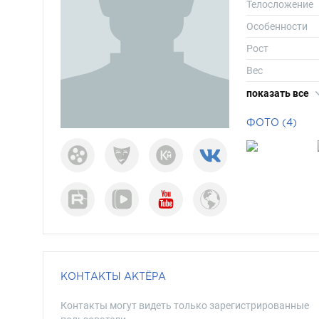
Телосложение
Особенности
Рост
Вес
Размер одежд
показать все
Размер обуви
ФОТО (4)
Длина волос
Цвет волос
Цвет глаз
КОНТАКТЫ АКТЁРА
Контакты могут видеть только зарегистрированные