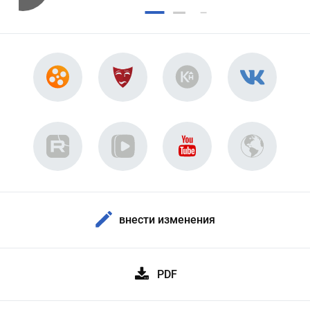
внести изменения
PDF