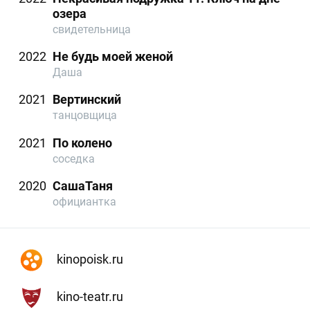
озера
свидетельница
2022
Не будь моей женой
Даша
2021
Вертинский
танцовщица
2021
По колено
соседка
2020
СашаТаня
официантка
kinopoisk.ru
kino-teatr.ru