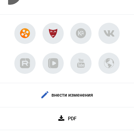
внести изменения
PDF