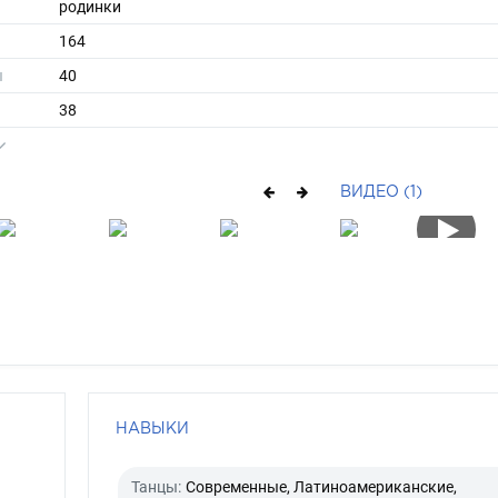
родинки
164
ы
40
38
длинные
шатен
ВИДЕО (1)
карий
НАВЫКИ
Танцы:
Современные, Латиноамериканские,