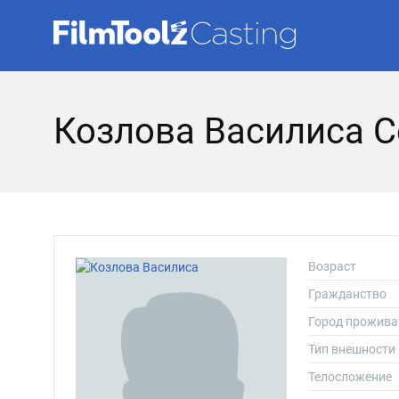
Козлова Василиса С
Возраст
Гражданство
Город прожива
Тип внешности
Телосложение