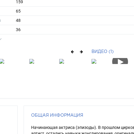
159
65
ы
48
36
средние
рыжий
ВИДЕО (1)
зеленый
ОБЩАЯ ИНФОРМАЦИЯ
Начинающая актриса (эпизоды). В прошлом цирко
артист, остались навыки жонглирования, оригина