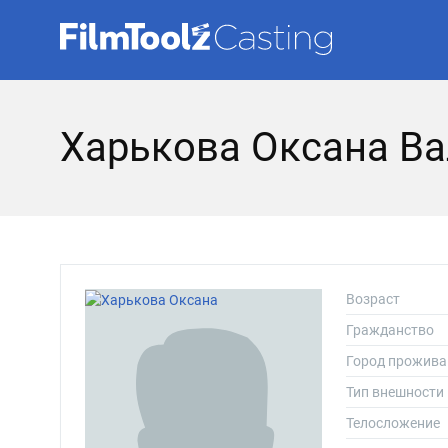
Харькова Оксана В
Возраст
Гражданство
Город прожива
Тип внешности
Телосложение