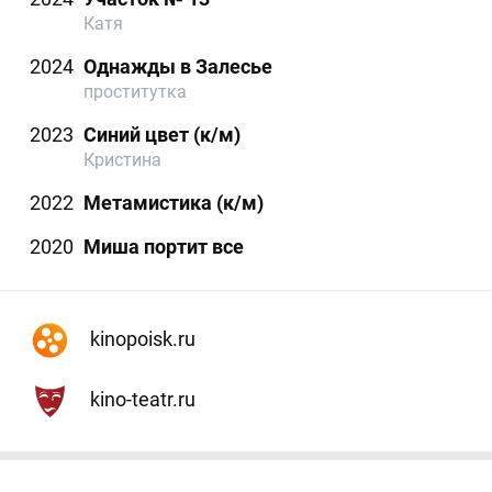
Катя
2024
Однажды в Залесье
проститутка
2023
Синий цвет (к/м)
Кристина
2022
Метамистика (к/м)
2020
Миша портит все
kinopoisk.ru
kino-teatr.ru