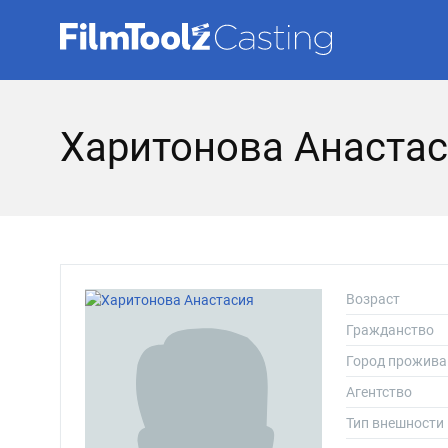
Харитонова Анастас
Возраст
Гражданство
Город прожива
Агентство
Тип внешности