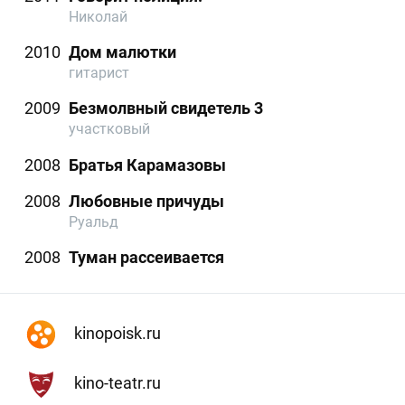
Николай
2010
Дом малютки
гитарист
2009
Безмолвный свидетель 3
участковый
2008
Братья Карамазовы
2008
Любовные причуды
Руальд
2008
Туман рассеивается
kinopoisk.ru
kino-teatr.ru