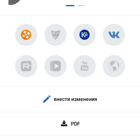
внести изменения
PDF