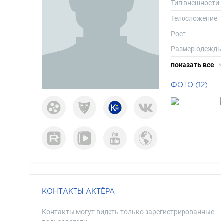
Тип внешности
Телосложение
Рост
Размер одежд
Размер обуви
показать все
Длина волос
ФОТО (12)
Цвет волос
Цвет глаз
КОНТАКТЫ АКТЁРА
Контакты могут видеть только зарегистрированные