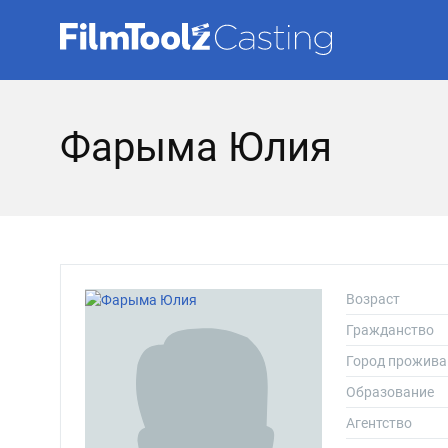
Фарыма Юлия
Возраст
Гражданство
Город прожива
Образование
Агентство