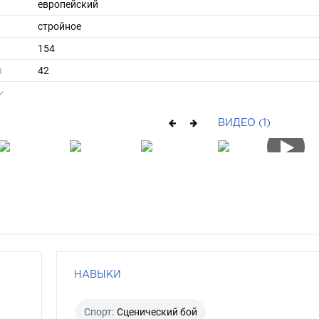
европейский
стройное
154
ы
42
36
средние
ВИДЕО (1)
шатен
карий
НАВЫКИ
Спорт:
Сценический бой