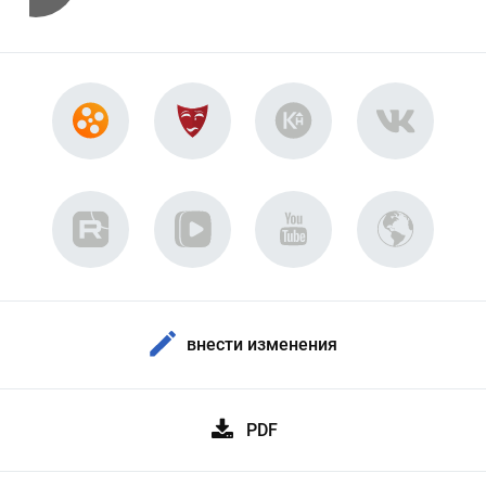
внести изменения
PDF