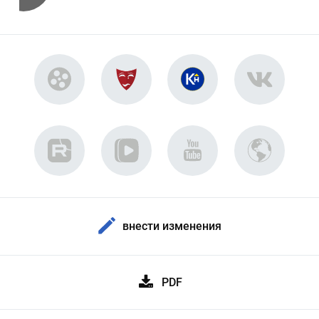
внести изменения
PDF