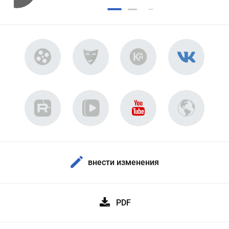
внести изменения
PDF