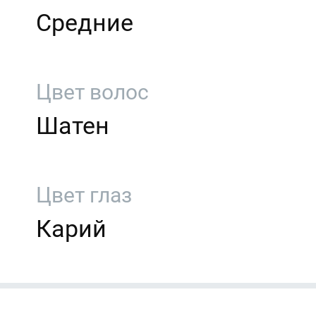
Средние
Цвет волос
Шатен
Цвет глаз
Карий