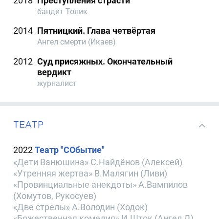
2018
Преступления страсти
бандит Толик
2014
Пятницкий. Глава четвёртая
Ангел смерти (Икаев)
2012
Суд присяжных. Окончательный
вердикт
журналист
ТЕАТР
2022
Театр "СОбытие"
«Дети Ванюшина» С.Найдёнов (Алексей)
«Утренняя жертва» В.Малягин (Ливи)
«Провинциальные анекдоты» А.Вампилов
(Хомутов, Рукосуев)
«Две стрелы» А.Володин (Ходок)
«Божественная комедия» И.Шток (Ангел Д)