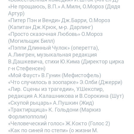
«Не прощаюсь, В.П.» А.Милн, О.Мороз (Дядя
Артур)
«Питер Пэн и Венди» Дж.Барри, О.Мороз
(Капитан Дж.Крюк, м-р. Дарлинг)
«Просто сказочная Любовь» О.Мороз
(Могильщик Билл)
«Пэппи Длинный Чулок» (оперетта),
А.Лингрен, музыкальная редакция
В.Дашкевича, стихи Ю.Кима (Директор цирка
г-н Стефенсен)
«Мой Фауст» В.Гунин (Мефистофель)
«Что случилось в зоопарке» Э.Олби (Джерри)
«Лир. Сцены из трагедии», У.Шекспир,
редакция А.Калашникова и В.Сорокина (Шут)
«Скупой рыцарь» А.Пушкин (Жид)
«Трактирщица» К. Гольдони (Маркиз
Форлипопполи)
«Человеческий голос» Ж.Кокто (Голос 2)
«Как по синей по степи» (о жизни М.