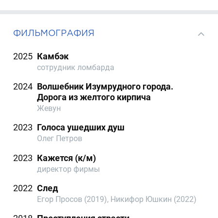
ФИЛЬМОГРАФИЯ
2025
Камбэк
сотрудник ломбарда
2024
Волшебник Изумрудного города.
Дорога из желтого кирпича
Жевун
2023
Голоса ушедших душ
Олег Петров
2023
Кажется (к/м)
директор фирмы
2022
След
Егор Просов (2019), Никифор Юшкин (2022)