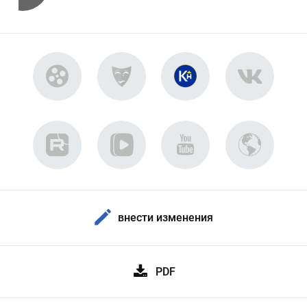
внести изменения
PDF