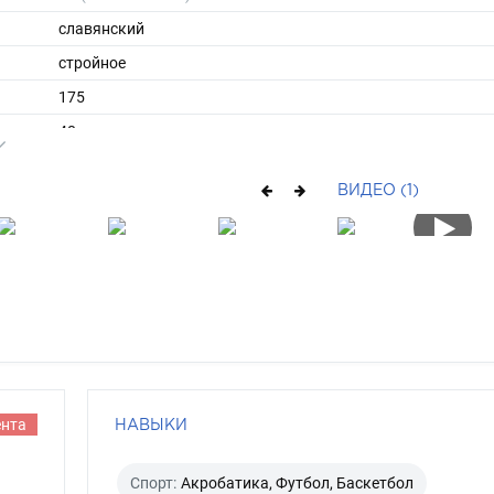
славянский
стройное
175
ы
48
40
ВИДЕО (1)
короткие
русый
голубой
ента
НАВЫКИ
Спорт:
Акробатика, Футбол, Баскетбол