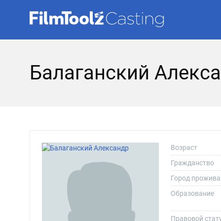
Балаганский Алекс
Возраст
Гражданство
Город прожива
Образование
Правовой стат