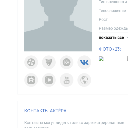
Тип внешности
Телосложение
Рост
Размер одежд
Размер обуви
показать все
Длина волос
ФОТО (23)
Цвет волос
Цвет глаз
КОНТАКТЫ АКТЁРА
Контакты могут видеть только зарегистрированные