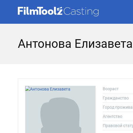
Антонова Елизавета
Возраст
Гражданство
Город прожива
Агентство
Правовой стат