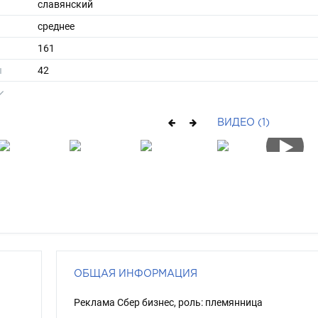
славянский
среднее
161
ы
42
38
длинные
ВИДЕО (1)
русый
зеленый
ОБЩАЯ ИНФОРМАЦИЯ
Реклама Сбер бизнес, роль: племянница