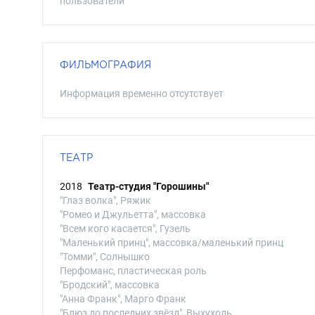
пользователи
ФИЛЬМОГРАФИЯ
Информация временно отсутствует
ТЕАТР
2018
Театр-студия "Горошины"
"Глаз волка", Ряжик
"Ромео и Джульетта", массовка
"Всем кого касается", Гузель
"Маленький принц", массовка/маленький принц
"Томми", Солнышко
Перфоманс, пластическая роль
"Бродский", массовка
"Анна Франк", Марго Франк
"Блюз до последних звёзд", Выхухоль