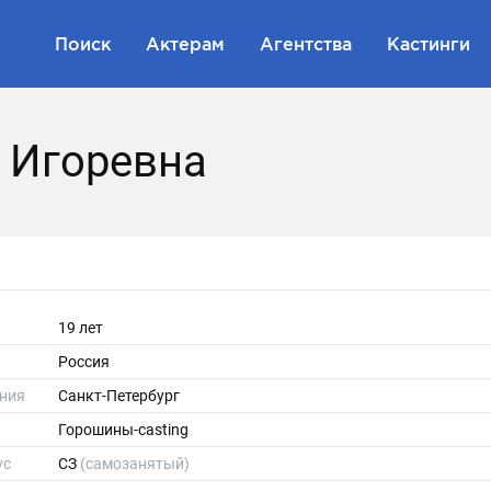
Поиск
Актерам
Агентства
Кастинги
 Игоревна
19 лет
Россия
ния
Санкт-Петербург
Горошины-casting
ус
СЗ
(самозанятый)