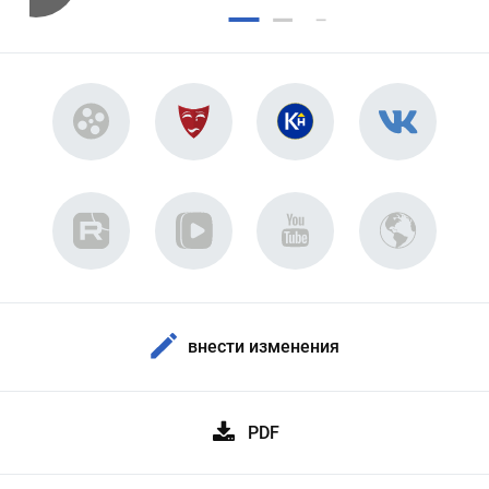
внести изменения
PDF