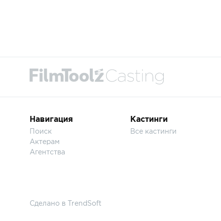
Навигация
Кастинги
Поиск
Все кастинги
Актерам
Агентства
Сделано в
TrendSoft