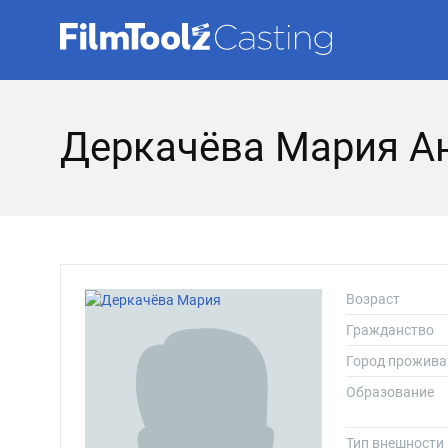
Деркачёва Мария А
Возраст
Гражданство
Город прожива
Образование
Тип внешности