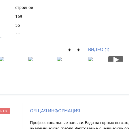
стройное
169
55
ы
42
37
ВИДЕО (1)
длинные
рыжий
голубой
ента
ОБЩАЯ ИНФОРМАЦИЯ
Профессиональные навыки: Езда на горных лыжах,
академическая гребля, фехтование, сценический бо