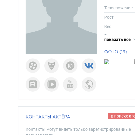
Телосложение
Рост
Вес
Размер одежд
показать все
Размер обуви
ФОТО (19)
Длина волос
Цвет волос
Цвет глаз
в поиске аг
КОНТАКТЫ АКТЁРА
Контакты могут видеть только зарегистрированные