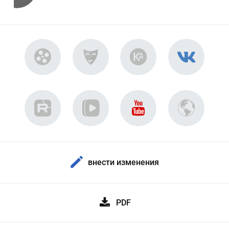
внести изменения
PDF