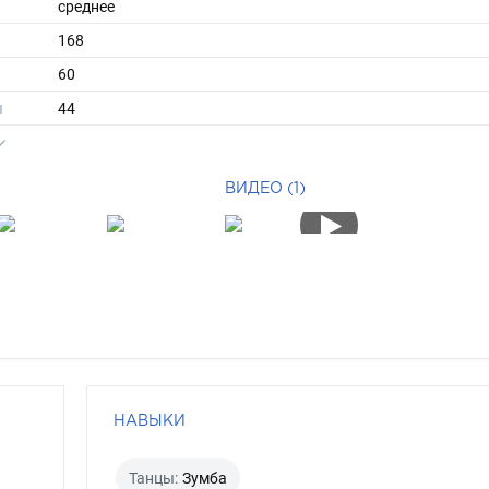
среднее
168
60
ы
44
38
короткие
ВИДЕО (1)
брюнет
серо-голубой
НАВЫКИ
Танцы:
Зумба