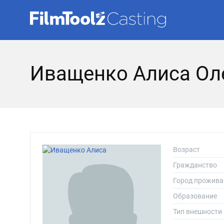
Иващенко Алиса Ол
Возраст
Гражданство
Город прожива
Образование
Тип внешности