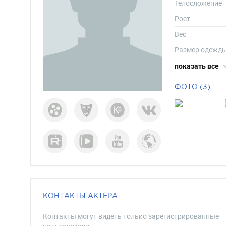
Телосложение
Рост
Вес
Размер одежд
Размер обуви
показать все
Длина волос
ФОТО (3)
Цвет волос
Цвет глаз
КОНТАКТЫ АКТЁРА
Контакты могут видеть только зарегистрированные