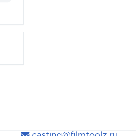
casting@filmtoolz.ru