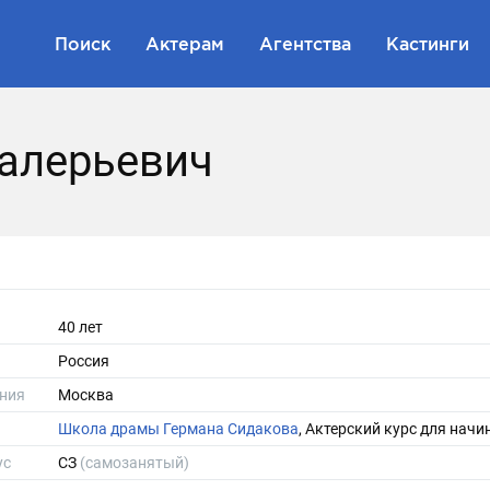
Поиск
Актерам
Агентства
Кастинги
алерьевич
40 лет
Россия
ния
Москва
Школа драмы Германа Сидакова
, Актерский курс для нач
ус
СЗ
(самозанятый)