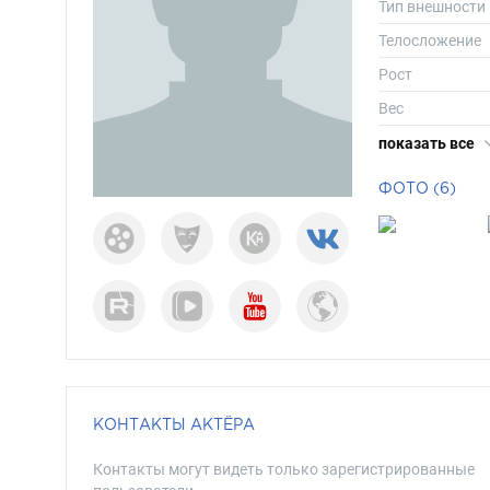
Тип внешности
Телосложение
Рост
Вес
Размер одежд
показать все
Размер обуви
ФОТО (6)
Длина волос
Цвет волос
Цвет глаз
КОНТАКТЫ АКТЁРА
Контакты могут видеть только зарегистрированные