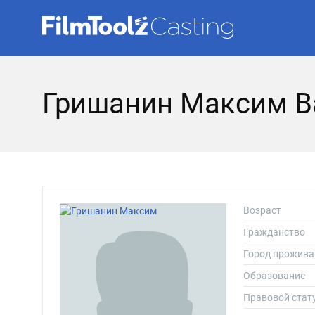
Гришанин Максим В
Возраст
Гражданство
Город прожива
Образование
Правовой стат