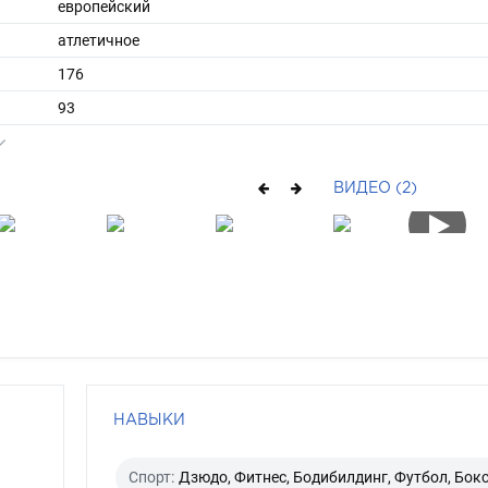
европейский
атлетичное
176
93
ы
50
42
ВИДЕО (2)
короткие
русый
голубой
НАВЫКИ
Спорт:
Дзюдо, Фитнес, Бодибилдинг, Футбол, Бокс