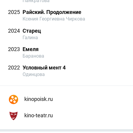
Панкратова
2025
Райский. Продолжение
Ксения Георгиевна Чиркова
2024
Старец
Галина
2023
Емеля
Баранова
2022
Условный мент 4
Одинцова
kinopoisk.ru
kino-teatr.ru