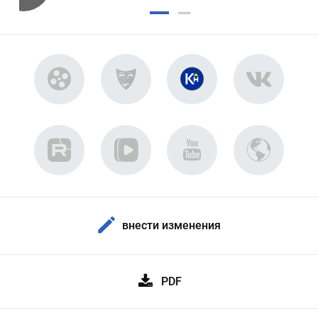
внести изменения
PDF