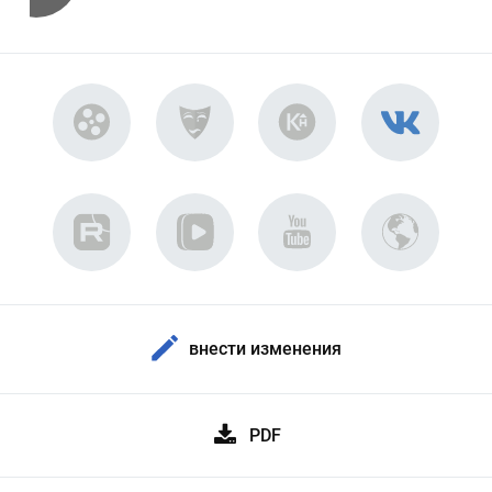
внести изменения
PDF