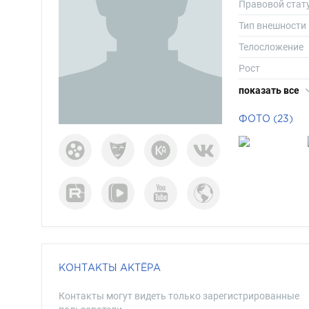
Правовой стат
Тип внешности
Телосложение
Рост
Вес
показать все
Размер одежд
ФОТО (23)
Размер обуви
Длина волос
Цвет волос
Цвет глаз
КОНТАКТЫ АКТЁРА
Контакты могут видеть только зарегистрированные