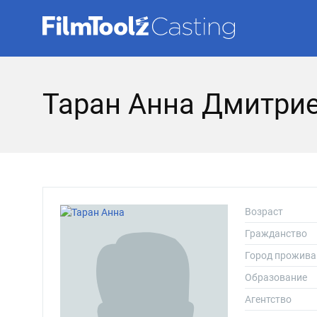
Таран Анна Дмитри
Возраст
Гражданство
Город прожива
Образование
Агентство