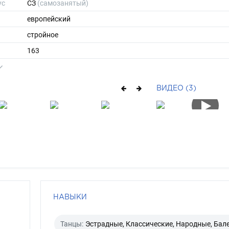
ус
СЗ
(самозанятый)
европейский
стройное
163
42
ы
42
ВИДЕО (3)
39
короткие
брюнет
каре-зеленый
НАВЫКИ
Танцы:
Эстрадные, Классические, Народные, Бал