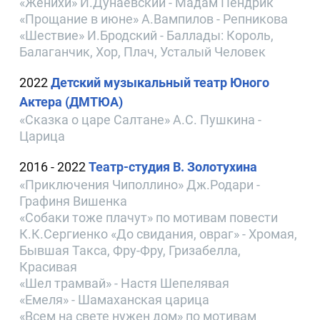
«Женихи» И.Дунаевский - Мадам Пендрик
«Прощание в июне» А.Вампилов - Репникова
«Шествие» И.Бродский - Баллады: Король,
Балаганчик, Хор, Плач, Усталый Человек
2022
Детский музыкальный театр Юного
Актера (ДМТЮА)
«Сказка о царе Салтане» А.С. Пушкина -
Царица
2016 - 2022
Театр-студия В. Золотухина
«Приключения Чиполлино» Дж.Родари -
Графиня Вишенка
«Собаки тоже плачут» по мотивам повести
К.К.Сергиенко «До свидания, овраг» - Хромая,
Бывшая Такса, Фру-Фру, Гризабелла,
Красивая
«Шел трамвай» - Настя Шепелявая
«Емеля» - Шамаханская царица
«Всем на свете нужен дом» по мотивам