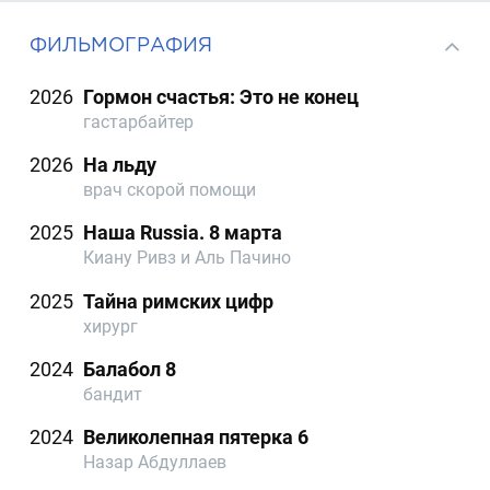
ФИЛЬМОГРАФИЯ
2026
Гормон счастья: Это не конец
гастарбайтер
2026
На льду
врач скорой помощи
2025
Наша Russia. 8 марта
Киану Ривз и Аль Пачино
2025
Тайна римских цифр
хирург
2024
Балабол 8
бандит
2024
Великолепная пятерка 6
Назар Абдуллаев