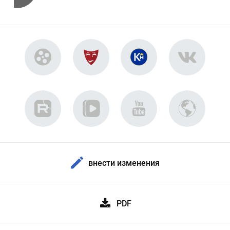
внести изменения
PDF