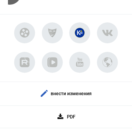
внести изменения
PDF