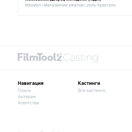
Мюзикл «Магазинчик ужасов», роль Кристаль
Навигация
Кастинги
Поиск
Все кастинги
Актерам
Агентства