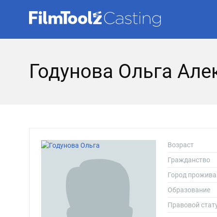
Годунова Ольга Але
Возраст
Гражданство
Город прожива
Образование
Правовой стат