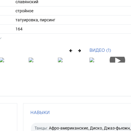
славянский
стройное
татуировка, пирсинг
164
56
ы
42
ВИДЕО (1)
37
короткие
рыжий
серо-голубой
НАВЫКИ
Танцы:
Афро-американские, Диско, Джаз-фьюжн,