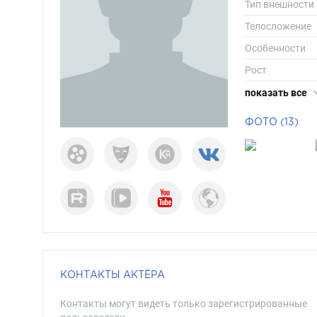
Тип внешности
Телосложение
Особенности
Рост
Вес
показать все
Размер одежд
ФОТО (13)
Размер обуви
Длина волос
Цвет волос
Цвет глаз
КОНТАКТЫ АКТЁРА
Контакты могут видеть только зарегистрированные