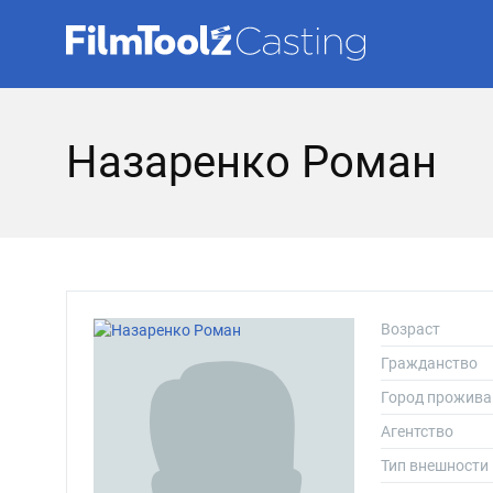
Назаренко Роман
Возраст
Гражданство
Город прожива
Агентство
Тип внешности