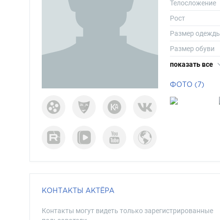
Телосложение
Рост
Размер одежд
Размер обуви
Длина волос
показать все
Цвет волос
ФОТО (7)
Цвет глаз
КОНТАКТЫ АКТЁРА
Контакты могут видеть только зарегистрированные