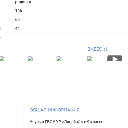
родинки
166
60
ы
44
39
средние
ВИДЕО (1)
брюнет
карий
ОБЩАЯ ИНФОРМАЦИЯ
Учусь в ГБОУ УР «Лицей 41» в 9 классе