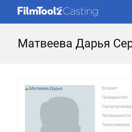
Матвеева Дарья Се
Возраст
Гражданство
Город прожива
Тип внешности
Телосложение