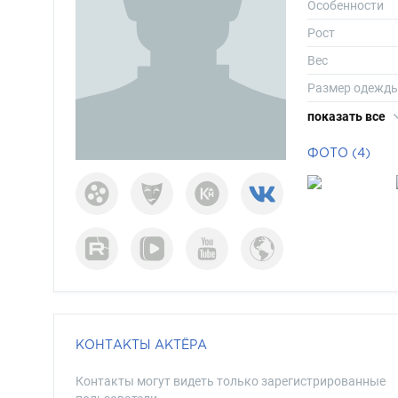
Особенности
Рост
Вес
Размер одежд
Размер обуви
показать все
Длина волос
ФОТО (4)
Цвет волос
Цвет глаз
КОНТАКТЫ АКТЁРА
Контакты могут видеть только зарегистрированные