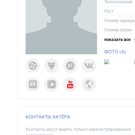
Телосложение
Рост
Размер одежд
Размер обуви
Длина волос
показать все
Цвет волос
ФОТО (4)
Цвет глаз
КОНТАКТЫ АКТЁРА
Контакты могут видеть только зарегистрированные