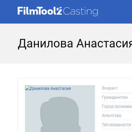
Данилова Анастаси
Возраст
Гражданство
Город прожива
Агентство
Тип внешности