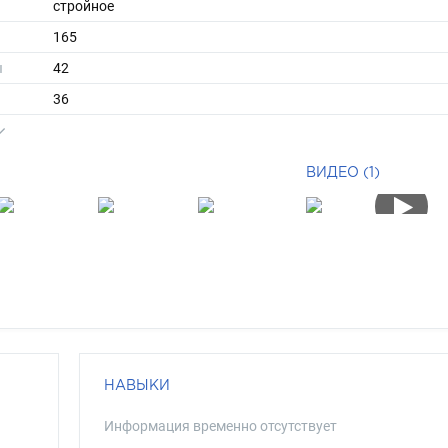
стройное
165
ы
42
36
средние
рыжий
ВИДЕО (1)
зеленый
НАВЫКИ
Информация временно отсутствует