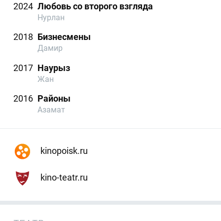
2024
Любовь со второго взгляда
Нурлан
2018
Бизнесмены
Дамир
2017
Наурыз
Жан
2016
Районы
Азамат
kinopoisk.ru
kino-teatr.ru