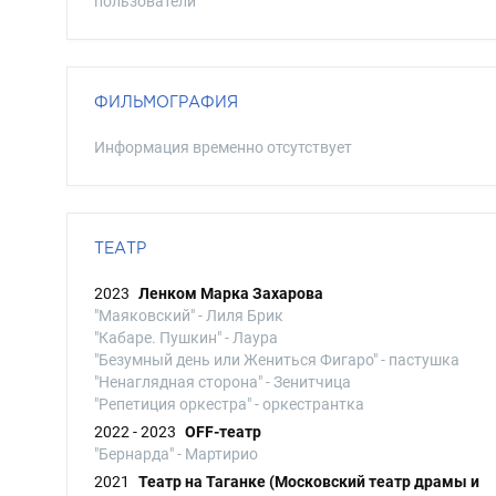
пользователи
ФИЛЬМОГРАФИЯ
Информация временно отсутствует
ТЕАТР
2023
Ленком Марка Захарова
"Маяковский" - Лиля Брик
"Кабаре. Пушкин" - Лаура
"Безумный день или Жениться Фигаро" - пастушка
"Ненаглядная сторона" - Зенитчица
"Репетиция оркестра" - оркестрантка
2022 - 2023
OFF-театр
"Бернарда" - Мартирио
2021
Театр на Таганке (Московский театр драмы и