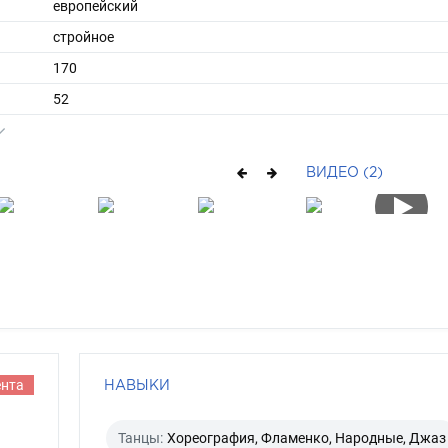
европейский
стройное
170
52
ы
42
36
ВИДЕО (2)
средние
русый
зелено-голубой
ента
НАВЫКИ
Танцы:
Хореография, Фламенко, Народные, Джаз