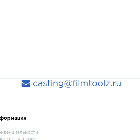
casting@filmtoolz.ru
нформация
фиденциальности
кое соглашение