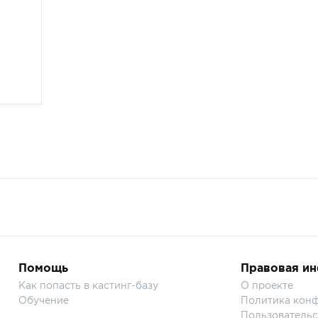
Помощь
Правовая и
Как попасть в кастинг-базу
О проекте
Обучение
Политика кон
Пользовательс