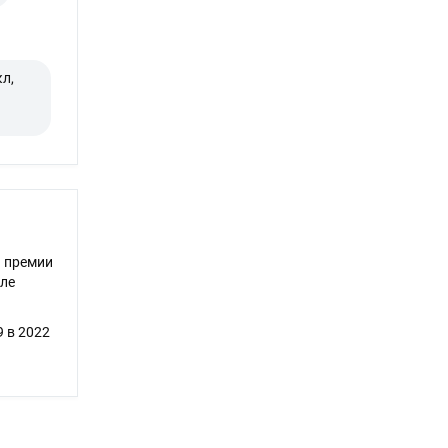
л,
 премии
кле
 в 2022