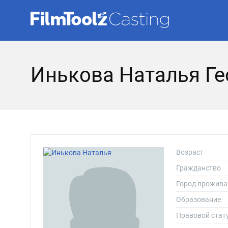
Инькова Наталья Ге
Возраст
Гражданство
Город прожива
Образование
Правовой стат