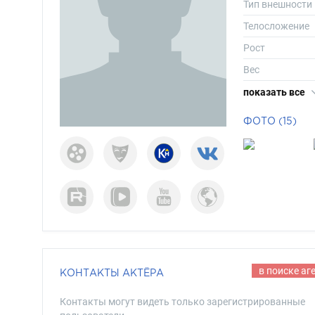
Тип внешности
Телосложение
Рост
Вес
Размер одежд
показать все
Размер обуви
ФОТО (15)
Длина волос
Цвет волос
Цвет глаз
в поиске аг
КОНТАКТЫ АКТЁРА
Контакты могут видеть только зарегистрированные