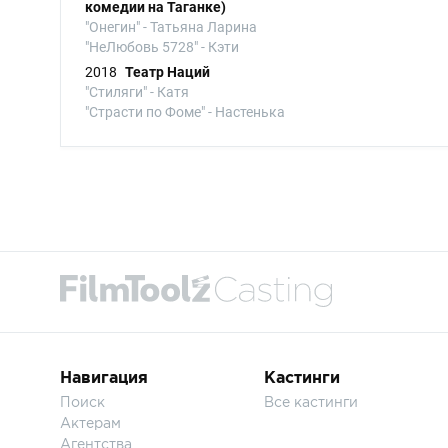
комедии на Таганке)
"Онегин" - Татьяна Ларина
"НеЛюбовь 5728" - Кэти
2018
Театр Наций
"Стиляги" - Катя
"Страсти по Фоме" - Настенька
Навигация
Кастинги
Поиск
Все кастинги
Актерам
Агентства