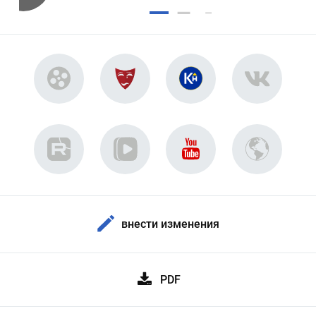
внести изменения
PDF