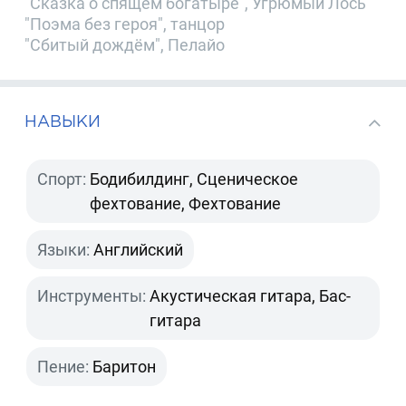
"Сказка о спящем богатыре", Угрюмый Лось
"Поэма без героя", танцор
"Сбитый дождём", Пелайо
НАВЫКИ
Спорт:
Бодибилдинг, Сценическое
фехтование, Фехтование
Языки:
Английский
Инструменты:
Акустическая гитара, Бас-
гитара
Пение:
Баритон