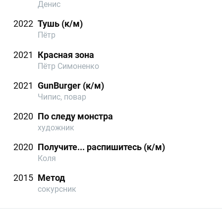
Денис
2022
Тушь (к/м)
Пётр
2021
Красная зона
Пётр Симоненко
2021
GunBurger (к/м)
Чипис, повар
2020
По следу монстра
художник
2020
Получите... распишитесь (к/м)
Коля
2015
Метод
сокурсник